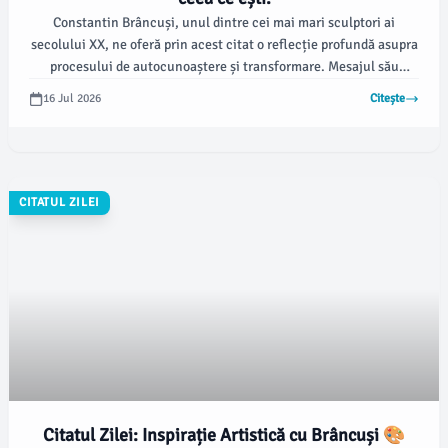
Constantin Brâncuși, unul dintre cei mai mari sculptori ai
secolului XX, ne oferă prin acest citat o reflecție profundă asupra
procesului de autocunoaștere și transformare. Mesajul său
îndeamnă la autenticitate și la explorarea potențialului interior,
16 Jul 2026
Citește
subliniind importanța dezvoltării personale continue.
CITATUL ZILEI
Citatul Zilei: Inspirație Artistică cu Brâncuși 🎨