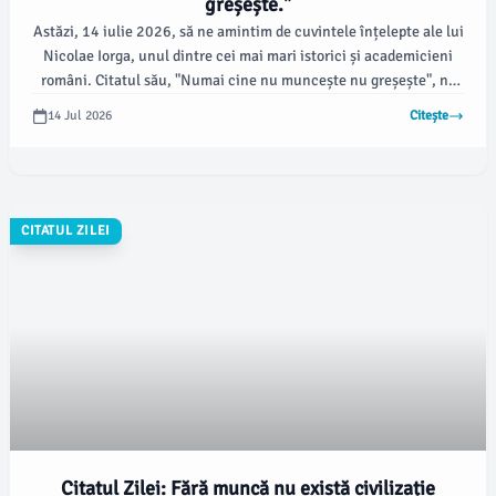
greșește."
Astăzi, 14 iulie 2026, să ne amintim de cuvintele înțelepte ale lui
Nicolae Iorga, unul dintre cei mai mari istorici și academicieni
români. Citatul său, "Numai cine nu muncește nu greșește", ne
încurajează să vedem eroarea ca pe o parte firească a procesului
14 Jul 2026
Citește
de învățare și dezvoltare.
CITATUL ZILEI
Citatul Zilei: Fără muncă nu există civilizație