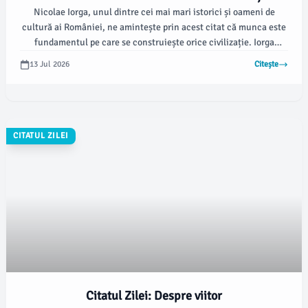
Nicolae Iorga, unul dintre cei mai mari istorici și oameni de
cultură ai României, ne amintește prin acest citat că munca este
fundamentul pe care se construiește orice civilizație. Iorga
subliniază importanța perseverenței și efortului individual și
13 Jul 2026
Citește
colectiv în evoluția societății.
CITATUL ZILEI
Citatul Zilei: Despre viitor