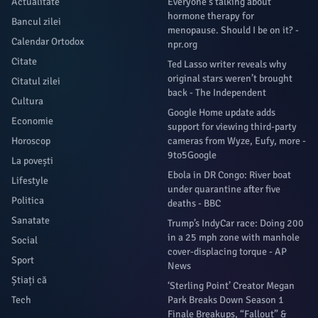
Actualitate
Everyone's talking about
hormone therapy for
Bancul zilei
menopause. Should I be on it? -
Calendar Ortodox
npr.org
Citate
Ted Lasso writer reveals why
original stars weren’t brought
Citatul zilei
back - The Independent
Cultura
Google Home update adds
Economie
support for viewing third-party
Horoscop
cameras from Wyze, Eufy, more -
9to5Google
La povești
Ebola in DR Congo: River boat
Lifestyle
under quarantine after five
Politica
deaths - BBC
Sanatate
Trump’s IndyCar race: Doing 200
in a 25 mph zone with manhole
Social
cover-displacing torque - AP
Sport
News
Știați că
‘Sterling Point’ Creator Megan
Tech
Park Breaks Down Season 1
Finale Breakups, “Fallout” &