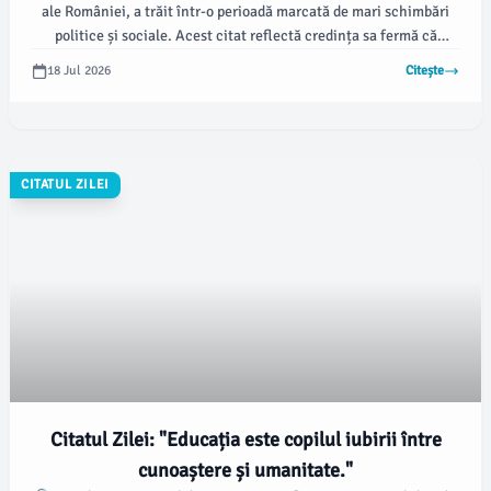
ale României, a trăit într-o perioadă marcată de mari schimbări
politice și sociale. Acest citat reflectă credința sa fermă că
libertatea autentică nu este un dat gratuit, ci un drept care
18 Jul 2026
Citește
necesită eforturi constante și sacrificii personale.
CITATUL ZILEI
Citatul Zilei: "Educația este copilul iubirii între
cunoaștere și umanitate."