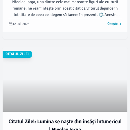
Nicolae Iorga, una dintre cele mai marcante figuri ale culturii
române, ne reamintește prin acest citat că viitorul depinde în
totalitate de ceea ce alegem să facem în prezent. ⚖️ Aceste
cuvinte sunt un îndemn la responsabilitate și conștientizare,
12 Jul 2026
Citește
subliniind importanța fiecărei decizii pe care o luăm în viața
cotidiană.
CITATUL ZILEI
Citatul Zilei: Lumina se naște din însăși întunericul
| Nicolae Iorga