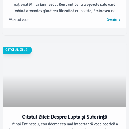
național Mihai Eminescu. Renumit pentru operele sale care
îmbină armonios gândirea filozofică cu poezie, Eminescu ne
provoacă să vedem dincolo de aparențe 🕵️‍♂️.
21 Jul 2026
Citește
CITATUL ZILEI
Citatul Zilei: Despre Lupta și Suferință
Mihai Eminescu, considerat cea mai importantă voce poetică a