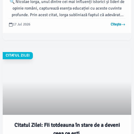
🔍 Nicolae Iorga, unul dintre cei mai influenți istorici și lideri de
opinie români, capturează esența educației cu aceste cuvinte
profunde. Prin acest citat, Iorga subliniază faptul că adevărata
educație nu este doar o transmitere de informații, ci o fuziune
17 Jul 2026
Citește
armonioasă între știință și umanitate.
CITATUL ZILEI
Citatul Zilei: Fii totdeauna în stare de a deveni
ceea ce ești.