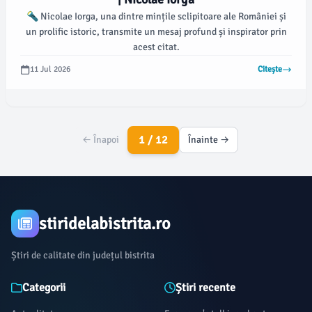
🔦 Nicolae Iorga, una dintre mințile sclipitoare ale României și
un prolific istoric, transmite un mesaj profund și inspirator prin
acest citat.
11 Jul 2026
Citește
1 / 12
← Înapoi
Înainte →
stiridelabistrita.ro
Știri de calitate din județul bistrita
Categorii
Știri recente