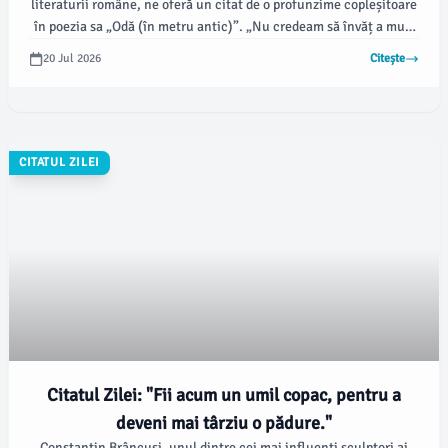
literaturii române, ne oferă un citat de o profunzime copleșitoare
în poezia sa „Odă (în metru antic)”. „Nu credeam să învăț a muri
vreodată” reflectă zbuciumul interior al poetului, contemplând
20 Jul 2026
Citește
condiția umană și inevitabilitatea morții.
CITATUL ZILEI
Citatul Zilei: "Fii acum un umil copac, pentru a
deveni mai târziu o pădure."
Constantin Brâncuși, unul dintre cei mai influenți sculptori ai