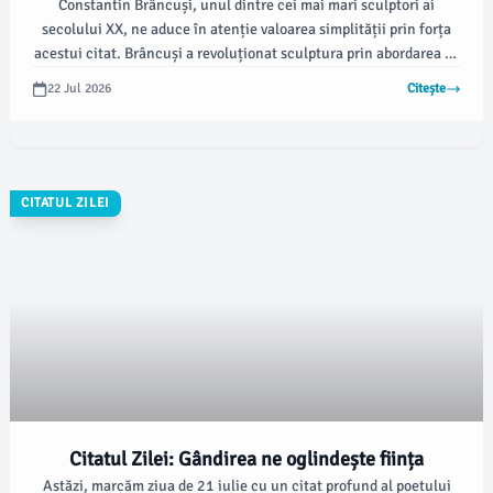
Constantin Brâncuși, unul dintre cei mai mari sculptori ai
secolului XX, ne aduce în atenție valoarea simplității prin forța
acestui citat. Brâncuși a revoluționat sculptura prin abordarea sa
minimalistă, evitând detalii complexe în favoarea formelor pure și
22 Jul 2026
Citește
esențiale.
CITATUL ZILEI
Citatul Zilei: Gândirea ne oglindește ființa
Astăzi, marcăm ziua de 21 iulie cu un citat profund al poetului