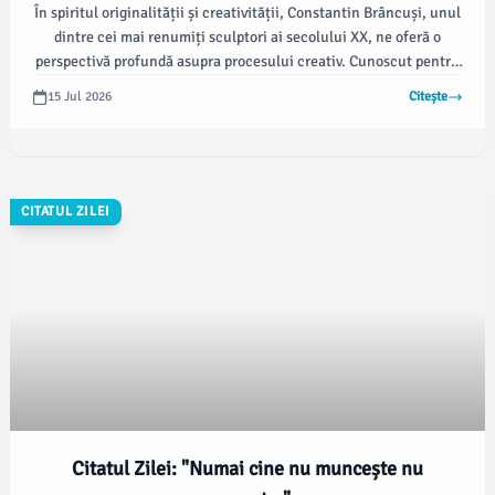
În spiritul originalității și creativității, Constantin Brâncuși, unul
dintre cei mai renumiți sculptori ai secolului XX, ne oferă o
perspectivă profundă asupra procesului creativ. Cunoscut pentru
operele sale care au revoluționat sculptura modernă, Brâncuși
15 Jul 2026
Citește
subliniază importanța stării mentale și emoționale în actul de
creație.
CITATUL ZILEI
Citatul Zilei: "Numai cine nu muncește nu