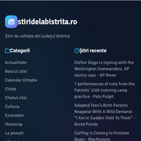
stiridelabistrita.ro
Știri de calitate din județul bistrita
Categorii
Știri recente
Actualitate
Stefon Diggs is signing with the
Washington Commanders, AP
Bancul zilei
source says - AP News
Calendar Ortodox
7 performances of note from the
Citate
Patriots’ 10th training camp
practice - Pats Pulpit
Citatul zilei
Adopted Teen’s Birth Parents
Cultura
Reappear With A Wild Demand:
Economie
“I Am In Sudden Debt To Them” -
Horoscop
Bored Panda
La povești
CarPlay is Coming to Pontoon
Boats - MacRumors