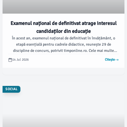
Examenul național de definitivat atrage interesul
candidaților din educație
În acest an, examenul național de definitivat în învățământ, o
etapă esențială pentru cadrele didactice, reunește 29 de
discipline de concurs, potrivit timponline.ro. Cele mai multe
înscrieri sunt înregistrate în domeniul educației timpurii și al
14 Jul 2026
Citește
învățământului primar, cu un număr semnificativ de candidați
înscriși.
SOCIAL