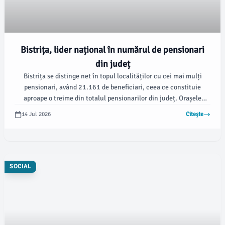
Bistrița, lider național în numărul de pensionari
din județ
Bistrița se distinge net în topul localităților cu cei mai mulți
pensionari, având 21.161 de beneficiari, ceea ce constituie
aproape o treime din totalul pensionarilor din județ. Orașele
Beclean și Năsăud se situează pe următoarele locuri, cu 2.522 și,
14 Jul 2026
Citește
respectiv, 2.380 de pensionari, conform timponline.ro.
SOCIAL