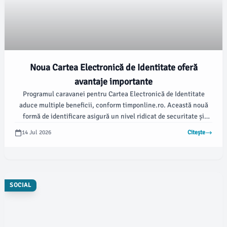
Noua Cartea Electronică de Identitate oferă
avantaje importante
Programul caravanei pentru Cartea Electronică de Identitate
aduce multiple beneficii, conform timponline.ro. Această nouă
formă de identificare asigură un nivel ridicat de securitate și
protecția datelor personale, facilitând accesul la servicii
14 Jul 2026
Citește
electronice și putând fi utilizată ca document de călătorie în
țările Uniunii Europene.
SOCIAL