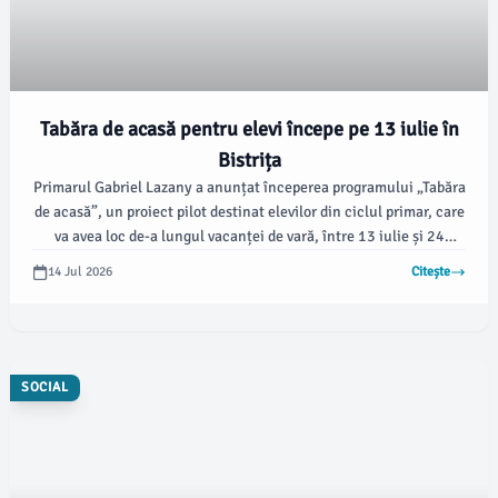
Tabăra de acasă pentru elevi începe pe 13 iulie în
Bistrița
Primarul Gabriel Lazany a anunțat începerea programului „Tabăra
de acasă”, un proiect pilot destinat elevilor din ciclul primar, care
va avea loc de-a lungul vacanței de vară, între 13 iulie și 24
august, în șase unități de învățământ din Bistrița. Aproximativ
14 Jul 2026
Citește
1.500 de copii vor beneficia de această inițiativă gratuită.
SOCIAL