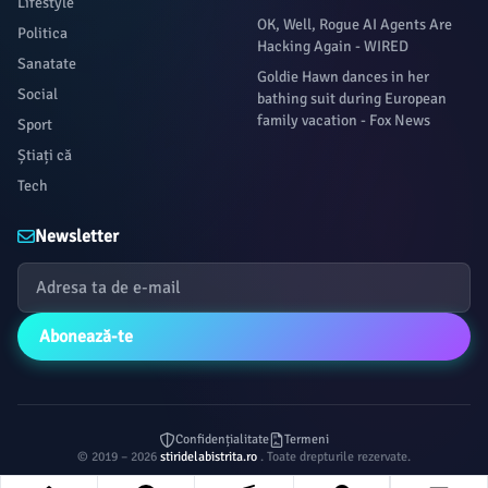
Lifestyle
OK, Well, Rogue AI Agents Are
Politica
Hacking Again - WIRED
Sanatate
Goldie Hawn dances in her
Social
bathing suit during European
family vacation - Fox News
Sport
Știați că
Tech
Newsletter
Abonează-te
Confidențialitate
Termeni
© 2019 – 2026
stiridelabistrita.ro
. Toate drepturile rezervate.