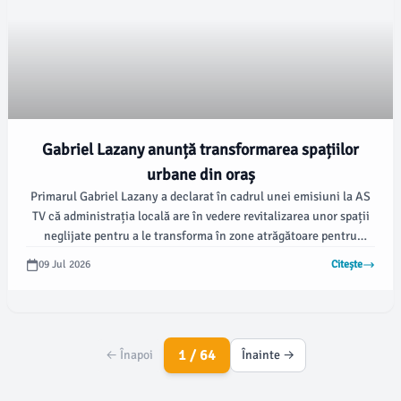
Gabriel Lazany anunță transformarea spațiilor
urbane din oraș
Primarul Gabriel Lazany a declarat în cadrul unei emisiuni la AS
TV că administrația locală are în vedere revitalizarea unor spații
neglijate pentru a le transforma în zone atrăgătoare pentru
comunitate. Printre proiectele deja implementate se numără
09 Jul 2026
Citește
reconfigurarea zonei Crinilor și amenajarea unor noi accesuri în
oraș.
1 / 64
← Înapoi
Înainte →