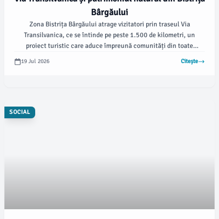
Bârgăului
Zona Bistrița Bârgăului atrage vizitatori prin traseul Via
Transilvanica, ce se întinde pe peste 1.500 de kilometri, un
proiect turistic care aduce împreună comunități din toate
colțurile României. De asemenea, un alt punct de interes este
19 Jul 2026
Citește
căsuța tradițională românească relocată aici, care adăpostește o
bibliotecă și obiecte de artizanat.
SOCIAL