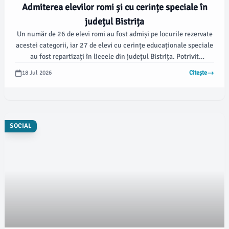
Admiterea elevilor romi și cu cerințe speciale în
județul Bistrița
Un număr de 26 de elevi romi au fost admiși pe locurile rezervate
acestei categorii, iar 27 de elevi cu cerințe educaționale speciale
au fost repartizați în liceele din județul Bistrița. Potrivit
timponline.ro, atât școlile naționale, cât și cele tehnologice și
18 Jul 2026
Citește
vocaționale au avut parte de candidați din ambele grupuri.
SOCIAL