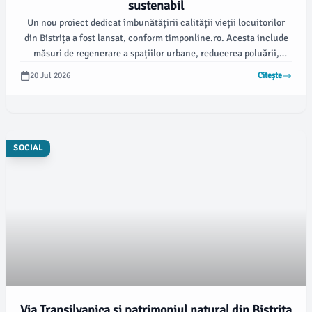
sustenabil
Un nou proiect dedicat îmbunătățirii calității vieții locuitorilor
din Bistrița a fost lansat, conform timponline.ro. Acesta include
măsuri de regenerare a spațiilor urbane, reducerea poluării,
promovarea mobilității verzi și creșterea conștientizării în
20 Jul 2026
Citește
privința protecției mediului.
SOCIAL
Via Transilvanica și patrimoniul natural din Bistrița