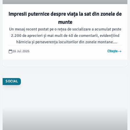
Impresii puternice despre viața la sat din zonele de
munte
Un mesaj recent postat pe o rețea de socializare a acumulat peste
2.200 de aprecieri și mai mult de 40 de comentarii, evidențiind
hărnicia și perseverența locuitorilor din zonele montane.
Comentatorii au subliniat dragostea acestor oameni pentru
16 Jul 2026
Citește
muncă și felul în care își continuă tradițiile așa cum au făcut
generațiile înaintea lor.
SOCIAL