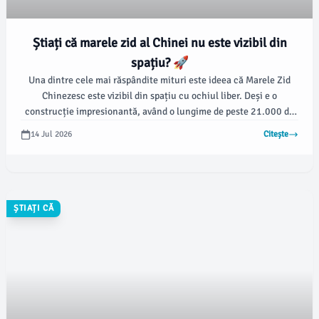
Știați că marele zid al Chinei nu este vizibil din
spațiu? 🚀
Una dintre cele mai răspândite mituri este ideea că Marele Zid
Chinezesc este vizibil din spațiu cu ochiul liber. Deși e o
construcție impresionantă, având o lungime de peste 21.000 de
kilometri, realitatea este că marele zid nu poate fi văzut de
14 Jul 2026
Citește
astronauți fără ajutorul unor instrumente speciale.
ȘTIAȚI CĂ