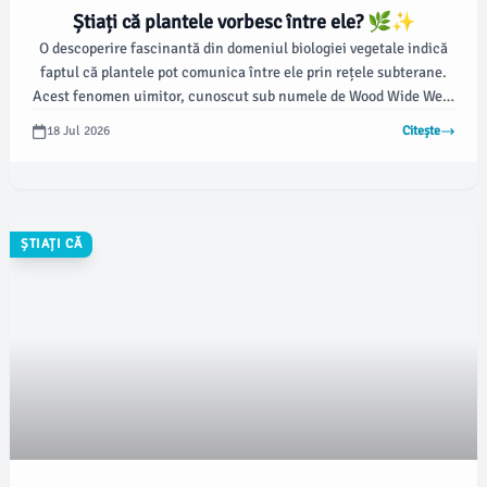
Știați că plantele vorbesc între ele? 🌿✨
O descoperire fascinantă din domeniul biologiei vegetale indică
faptul că plantele pot comunica între ele prin rețele subterane.
Acest fenomen uimitor, cunoscut sub numele de Wood Wide Web,
constă într-un sistem de interconectare a rădăcinilor și de
18 Jul 2026
Citește
utilizare a fungilor micorizați pentru a transmite informații și
nutrienți.
ȘTIAȚI CĂ