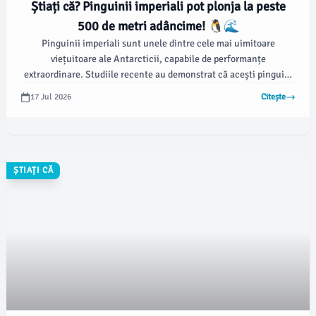
Știați că? Pinguinii imperiali pot plonja la peste
500 de metri adâncime! 🐧🌊
Pinguinii imperiali sunt unele dintre cele mai uimitoare
viețuitoare ale Antarcticii, capabile de performanțe
extraordinare. Studiile recente au demonstrat că acești pinguini
pot să plonjeze la adâncimi de până la 565 de metri, stabilind
17 Jul 2026
Citește
astfel recorduri printre păsări!
ȘTIAȚI CĂ