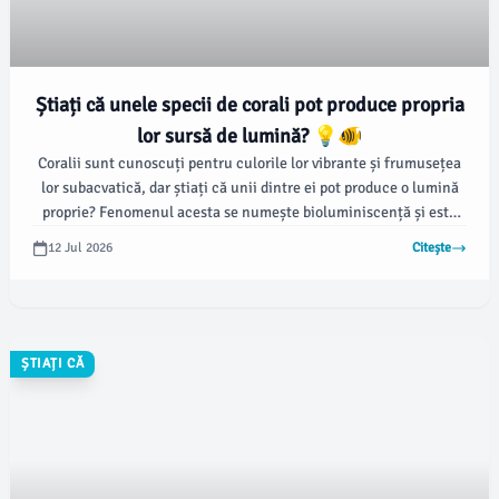
Știați că unele specii de corali pot produce propria
lor sursă de lumină? 💡🐠
Coralii sunt cunoscuți pentru culorile lor vibrante și frumusețea
lor subacvatică, dar știați că unii dintre ei pot produce o lumină
proprie? Fenomenul acesta se numește bioluminiscență și este
prezent în anumite specii de corali care trăiesc în apele tropicale.
12 Jul 2026
Citește
ȘTIAȚI CĂ