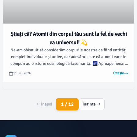
Știați că? Atomii din corpul tău sunt la fel de vechi
ca universul! 💫
Ne-am obișnuit să considerăm corpurile noastre ca fiind entități
complet individuale și unice, dar adevărul este că atomii care te
compun au o istorie cosmologică fascinantă. 🌌 Aproape fiecare
atom din corpul tău a fost creat fie în timpul Big Bang-ului, fie în
11 Jul 2026
Citește
interiorul unei stele care a explodat cu miliarde de ani în urmă.
1 / 12
← Înapoi
Înainte →