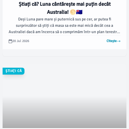
Știați că? Luna cântărește mai puțin decât
Australia! 🌕🇦🇺
Deși Luna pare mare și puternică sus pe cer, ar putea fi
surprinzător să știți că masa sa este mai mică decât cea a
Australiei dacă am încerca să o comprimăm într-un plan terestru!
Această curiozitate uimitoare ne face să reconsiderăm proporțiile
20 Jul 2026
Citește
obiectelor din Univers comparativ cu cele de pe Pământ.
ȘTIAȚI CĂ