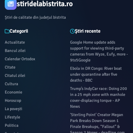
stiridelabistrita.ro
Știri de calitate din județul bistrita
Categorii
Știri recente
Actualitate
Google Home update adds
support for viewing third-party
Bancul zilei
cameras from Wyze, Eufy, more -
Calendar Ortodox
9to5Google
Citate
Ebola in DR Congo: River boat
under quarantine after five
Citatul zilei
deaths - BBC
Cultura
Trump’s IndyCar race: Doing 200
Economie
in a 25 mph zone with manhole
Horoscop
cover-displacing torque - AP
News
La povești
‘Sterling Point’ Creator Megan
Lifestyle
Park Breaks Down Season 1
Politica
Finale Breakups, “Fallout” &
Season 2 Hopes - deadline.com