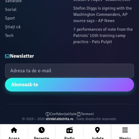
Sanatate
Stefon Diggs is signing with the
Social
Washington Commanders, AP
Sport
source says - AP News
Știați că
7 performances of note from the
Tech
Patriots’ 10th training camp
practice - Pats Pulpit
Newsletter
Abonează-te
Confidențialitate
Termeni
© 2019 – 2026
stiridelabistrita.ro
. Toate drepturile rezervate.
Acasa
Recente
Radio
Județe
Meniu