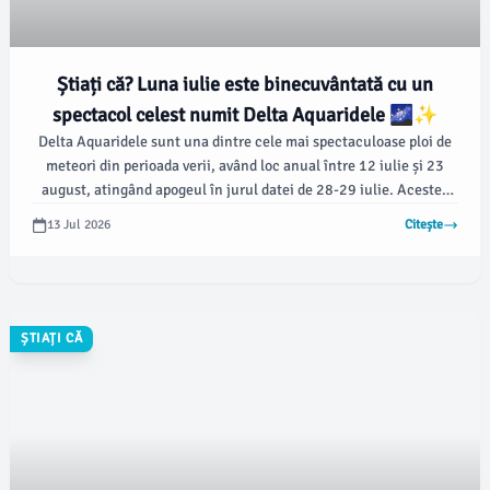
Știați că? Luna iulie este binecuvântată cu un
spectacol celest numit Delta Aquaridele 🌌✨
Delta Aquaridele sunt una dintre cele mai spectaculoase ploi de
meteori din perioada verii, având loc anual între 12 iulie și 23
august, atingând apogeul în jurul datei de 28-29 iulie. Acestea
sunt denumite astfel deoarece par să radieze din constelația
13 Jul 2026
Citește
Vărsătorul (Aquarius), mai precis lângă steaua Delta Aquarii.
ȘTIAȚI CĂ