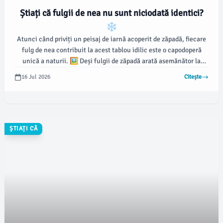
Știați că fulgii de nea nu sunt niciodată identici?
❄️
Atunci când priviți un peisaj de iarnă acoperit de zăpadă, fiecare
fulg de nea contribuit la acest tablou idilic este o capodoperă
unică a naturii. 🖼️ Deși fulgii de zăpadă arată asemănător la
prima vedere, se spune că nu există doi fulgi identici.
16 Jul 2026
Citește
ȘTIAȚI CĂ