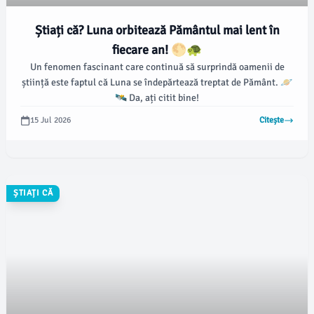
Știați că? Luna orbitează Pământul mai lent în
fiecare an! 🌕🐢
Un fenomen fascinant care continuă să surprindă oamenii de
știință este faptul că Luna se îndepărtează treptat de Pământ. 🪐
🛰️ Da, ați citit bine!
15 Jul 2026
Citește
ȘTIAȚI CĂ