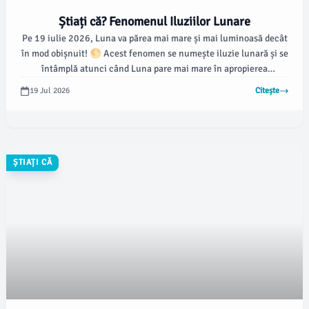
Știați că? Fenomenul Iluziilor Lunare
Pe 19 iulie 2026, Luna va părea mai mare și mai luminoasă decât
în mod obișnuit! 🌕 Acest fenomen se numește iluzie lunară și se
întâmplă atunci când Luna pare mai mare în apropierea
orizontului decât atunci când este sus pe cer.
19 Jul 2026
Citește
ȘTIAȚI CĂ