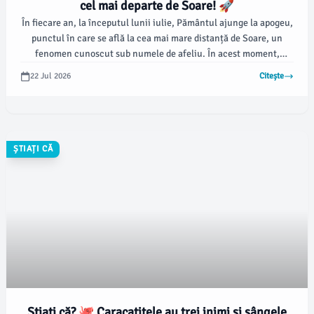
cel mai departe de Soare! 🚀
În fiecare an, la începutul lunii iulie, Pământul ajunge la apogeu,
punctul în care se află la cea mai mare distanță de Soare, un
fenomen cunoscut sub numele de afeliu. În acest moment,
Pământul se află la o distanță de aproximativ 152 milioane de
22 Jul 2026
Citește
kilometri de Soare.
ȘTIAȚI CĂ
Știați că? 🐙 Caracatițele au trei inimi și sângele