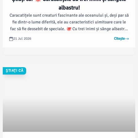
albastru!
Caracatițele sunt creaturi fascinante ale oceanului și, deși par să
fie dintr-o lume diferită, ele au caracteristici uimitoare care le
fac să fie deosebit de speciale. 🐙 Cu trei inimi și sânge albastru,
caracatițele sunt un exemplu perfect de adaptare evolutivă
21 Jul 2026
Citește
extremă!
ȘTIAȚI CĂ