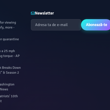
a jucat
săptămâni, conform
meci cu
lonestarball.com.
 liga
Newsletter
mbătă,
for viewing
 New
Abonează-te
fy, more -
d, meci
ipa din
er quarantine
rdut cu
 Ligii
.
n a 25 mph
g torque - AP
rk Breaks Down
t” & Season 2
Washington
P News
atriots’ 10th
it