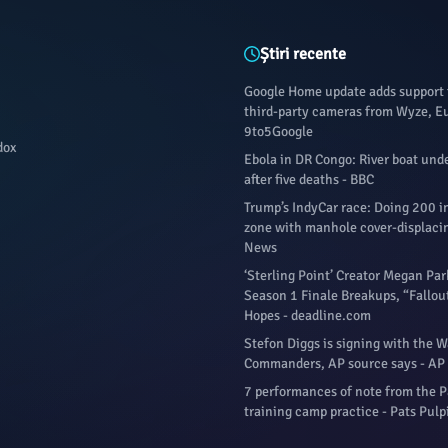
mai strânsă în
în luna mai, 
etapele superioare.
primul său 
echipa din
Știri recente
secundă sâ
Google Home update adds support 
împotriva
third-party cameras from Wyze, Eu
Mexico Unite
9to5Google
în care ech
dox
Ebola in DR Congo: River boat und
Texas a pie
after five deaths - BBC
2-0 în Cupa
Unite
Trump’s IndyCar race: Doing 200 i
zone with manhole cover-displacin
News
‘Sterling Point’ Creator Megan Pa
Season 1 Finale Breakups, “Fallou
Hopes - deadline.com
Stefon Diggs is signing with the 
Commanders, AP source says - A
7 performances of note from the P
training camp practice - Pats Pulp