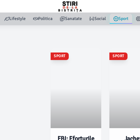
Lifestyle
Politica
Sanatate
Social
Sport
SPORT
SPORT
FBI: Eforturile
Jache