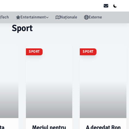
Tech
Entertainment
Naționale
Externe
Sport
SPORT
SPORT
ta
Meciul pentru
A decedat Ron