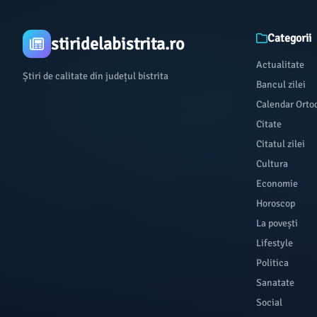
Categorii
stiridelabistrita.ro
Actualitate
Știri de calitate din județul bistrita
Bancul zilei
Calendar Orto
Citate
Citatul zilei
Cultura
Economie
Horoscop
La povești
Lifestyle
Politica
Sanatate
Social