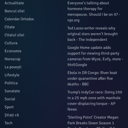
Actualitate
Everyone's talking about
hormone therapy for
Bancul zilei
menopause. Should I be on it? -
Calendar Ortodox
npr.org
Citate
Ted Lasso writer reveals why
original stars weren’t brought
Citatul zilei
back - The Independent
Cultura
Google Home update adds
Economie
support for viewing third-party
Horoscop
cameras from Wyze, Eufy, more -
9to5Google
La povești
Ebola in DR Congo: River boat
Lifestyle
under quarantine after five
Politica
deaths - BBC
Sanatate
Trump’s IndyCar race: Doing 200
in a 25 mph zone with manhole
Social
cover-displacing torque - AP
Sport
News
Știați că
‘Sterling Point’ Creator Megan
Tech
Park Breaks Down Season 1