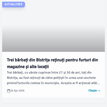
ACTUALITATE
Trei bărbați din Bistrița reținuți pentru furturi din
magazine și alte locații
Trei bărbați, cu vârste cuprinse între 27 și 30 de ani, toți din
Bistrița, au fost reținuți de către polițiști în urma unei anchete
privind furturile comise în municipiu. Aceștia ar fi acționat atât
împreună, cât și individual, sustrăgând bani și bunuri din diverse
16 Apr 2026
Citește
locații, conform timponline.ro.