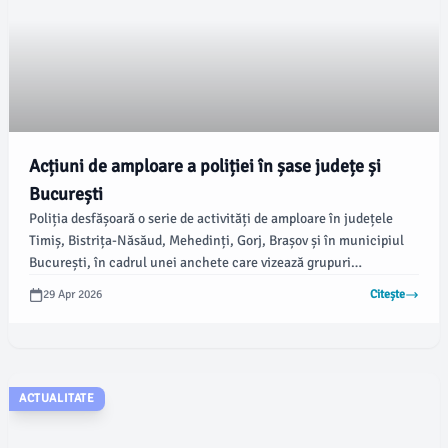
Acțiuni de amploare a poliției în șase județe și
București
Poliția desfășoară o serie de activități de amploare în județele
Timiș, Bistrița-Năsăud, Mehedinți, Gorj, Brașov și în municipiul
București, în cadrul unei anchete care vizează grupuri
infracționale. Conform informațiilor disponibile, cercetările se
29 Apr 2026
Citește
axează pe infracțiuni de constituire a unui grup infracțional
organizat și obținere ilegală de fonduri.
ACTUALITATE