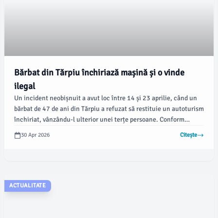
Bărbat din Tărpiu închiriază mașină și o vinde
ilegal
Un incident neobișnuit a avut loc între 14 și 23 aprilie, când un
bărbat de 47 de ani din Tărpiu a refuzat să restituie un autoturism
închiriat, vânzându-l ulterior unei terțe persoane. Conform
informațiilor oferite de Poliție, bărbatul a acționat împreună cu
30 Apr 2026
Citește
un complice, ceea ce a dus la comiterea unei infracțiuni de abuz
de încredere.
ACTUALITATE