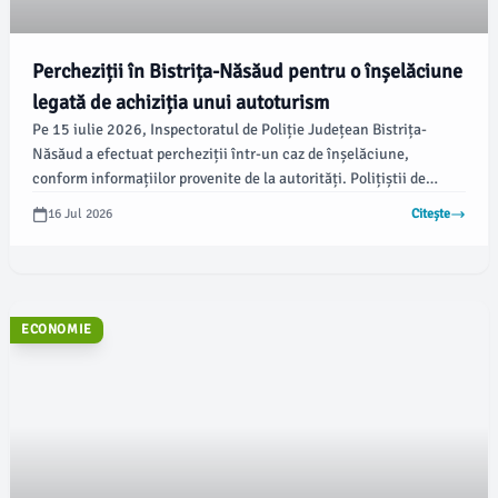
Percheziții în Bistrița-Năsăud pentru o înșelăciune
legată de achiziția unui autoturism
Pe 15 iulie 2026, Inspectoratul de Poliție Județean Bistrița-
Năsăud a efectuat percheziții într-un caz de înșelăciune,
conform informațiilor provenite de la autorități. Polițiștii de
investigații criminale, sub coordonarea Parchetului de pe lângă
16 Jul 2026
Citește
Judecătoria Bistrița, au acționat după ce un bărbat din Uriu ar fi
promis intermedierea achiziției unui autoturism din Germania,
fără a onora ulterior acordul.
ECONOMIE