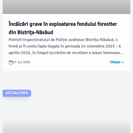
Încălcări grave în exploatarea fondului forestier
din Bistrița-Năsăud
Potrivit Inspectoratului de Poliție Județean Bistrița-Năsăud, o
firmă ar fi comis fapte ilegale în perioada 24 noiembrie 2025 – 6
aprilie 2026, în timpul lucrărilor de recoltare a masei lemnoase.
Anchetatorii susțin că, în această perioadă, compania a provocat
07 Jul 2026
Citește
daune considerabile fondului forestier național.
ACTUALITATE