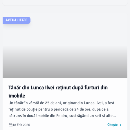
ACTUALITATE
Tânăr din Lunca Ilvei reținut după furturi din
imobile
Un tânăr în vârstă de 25 de ani, originar din Lunca Ilvei, a fost
reținut de poliție pentru o perioadă de 24 de ore, după ce a
pătruns în două imobile din Feldru, sustrăgând un seif și alte
bunuri. Acțiunea a fost realizată în urma unui mandat de
18 Feb 2026
Citește
aducere, conform informațiilor transmise de Poliție.