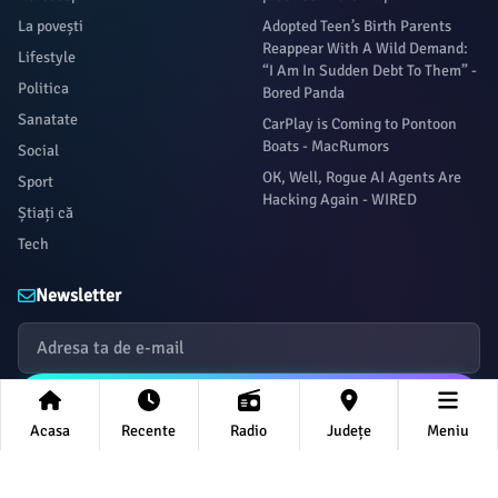
La povești
Adopted Teen’s Birth Parents
Reappear With A Wild Demand:
Lifestyle
“I Am In Sudden Debt To Them” -
Politica
Bored Panda
Sanatate
CarPlay is Coming to Pontoon
Boats - MacRumors
Social
OK, Well, Rogue AI Agents Are
Sport
Hacking Again - WIRED
Știați că
Tech
Newsletter
Abonează-te
Acasa
Recente
Radio
Județe
Meniu