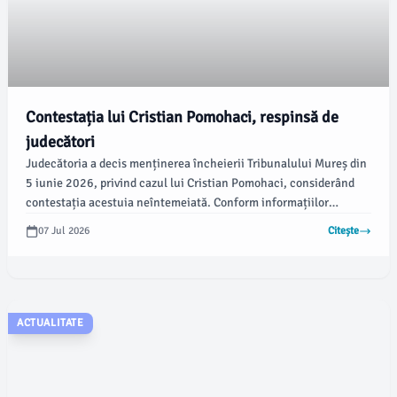
Contestația lui Cristian Pomohaci, respinsă de
judecători
Judecătoria a decis menținerea încheierii Tribunalului Mureș din
5 iunie 2026, privind cazul lui Cristian Pomohaci, considerând
contestația acestuia neîntemeiată. Conform informațiilor
furnizate, Pomohaci a fost obligat să plătească 200 de lei cu titlu
07 Jul 2026
Citește
de cheltuieli judiciare.
ACTUALITATE