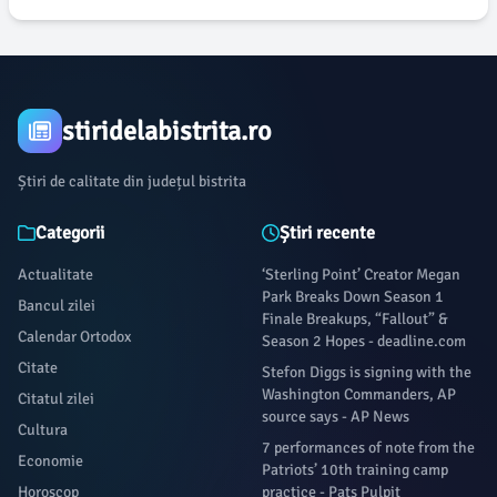
stiridelabistrita.ro
Știri de calitate din județul bistrita
Categorii
Știri recente
Actualitate
‘Sterling Point’ Creator Megan
Park Breaks Down Season 1
Bancul zilei
Finale Breakups, “Fallout” &
Calendar Ortodox
Season 2 Hopes - deadline.com
Citate
Stefon Diggs is signing with the
Washington Commanders, AP
Citatul zilei
source says - AP News
Cultura
7 performances of note from the
Economie
Patriots’ 10th training camp
Horoscop
practice - Pats Pulpit