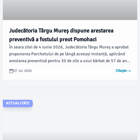
Judecătoria Târgu Mureș dispune arestarea
preventivă a fostului preot Pomohaci
În seara zilei de 4 iunie 2026, Judecătoria Târgu Mureș a aprobat
propunerea Parchetului de pe lângă aceeași instanță, aplicând
arestarea preventivă pentru 30 de zile a unui bărbat de 57 de ani,
suspectat de infracțiuni grave, printre care viol asupra unui
07 Jul 2026
Citește
minor și agresiune sexuală. Inspectoratul de Poliție Județean
Mureș a anunțat decizia instanței.
ACTUALITATE