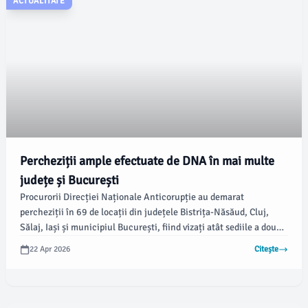
ACTUALITATE
Percheziții ample efectuate de DNA în mai multe
județe și București
Procurorii Direcției Naționale Anticorupție au demarat
percheziții în 69 de locații din județele Bistrița-Năsăud, Cluj,
Sălaj, Iași și municipiul București, fiind vizați atât sediile a două
instituții publice, cât și locuințele unor persoane fizice. Aceste
22 Apr 2026
Citește
acțiuni au loc în contextul unor suspiciuni de corupție legate de
proiecte de utilitate publică, potrivit datelor DNA.