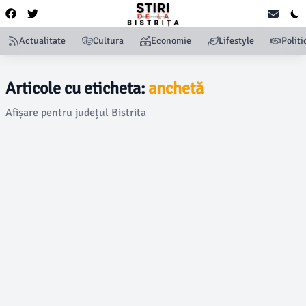
Actualitate
Cultura
Economie
Lifestyle
Politi
Articole cu eticheta:
anchetă
Afișare pentru județul Bistrita