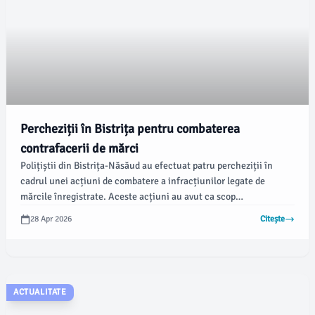
Percheziții în Bistrița pentru combaterea
contrafacerii de mărci
Polițiștii din Bistrița-Năsăud au efectuat patru percheziții în
cadrul unei acțiuni de combatere a infracțiunilor legate de
mărcile înregistrate. Aceste acțiuni au avut ca scop
documentarea infracțiunii de punerea în circulație a unor
28 Apr 2026
Citește
produse ce poartă mărci identice sau similare cu mărci oficiale,
potrivit Legii 84/1998.
ACTUALITATE