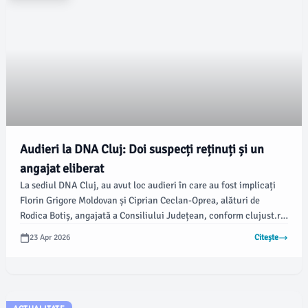
Audieri la DNA Cluj: Doi suspecți reținuți și un
angajat eliberat
La sediul DNA Cluj, au avut loc audieri în care au fost implicați
Florin Grigore Moldovan și Ciprian Ceclan-Oprea, alături de
Rodica Botiș, angajată a Consiliului Județean, conform clujust.ro.
După încheierea audierilor, Rodica Botiș a fost eliberată, în timp
23 Apr 2026
Citește
ce cei doi bărbați au rămas pentru proceduri suplimentare.