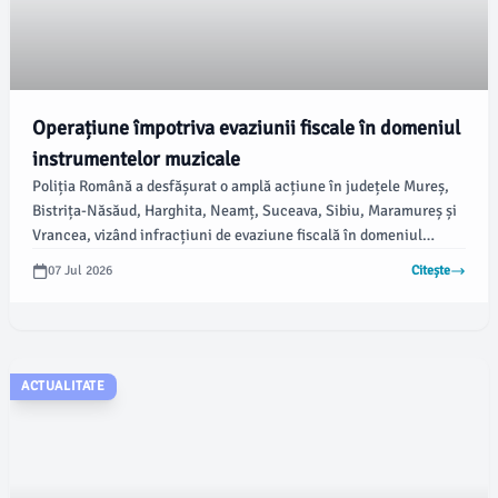
Operațiune împotriva evaziunii fiscale în domeniul
instrumentelor muzicale
Poliția Română a desfășurat o amplă acțiune în județele Mureș,
Bistrița-Năsăud, Harghita, Neamț, Suceava, Sibiu, Maramureș și
Vrancea, vizând infracțiuni de evaziune fiscală în domeniul
fabricării și vânzării de instrumentelor muzicale. În cadrul
07 Jul 2026
Citește
acestei anchete, au fost puse în aplicare 10 mandate de aducere.
ACTUALITATE