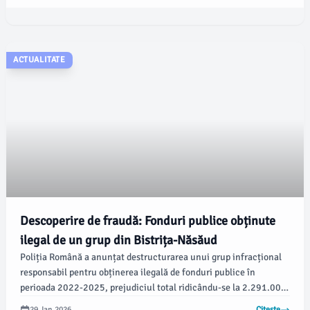
ACTUALITATE
Descoperire de fraudă: Fonduri publice obținute
ilegal de un grup din Bistrița-Năsăud
Poliția Română a anunțat destructurarea unui grup infracțional
responsabil pentru obținerea ilegală de fonduri publice în
perioada 2022-2025, prejudiciul total ridicându-se la 2.291.000
de lei. În urma perchezițiilor, autoritățile au găsit mai multe
29 Jan 2026
Citește