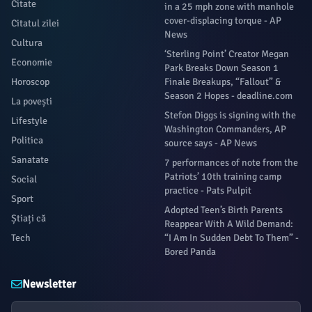
Citate
in a 25 mph zone with manhole
cover-displacing torque - AP
Citatul zilei
News
Cultura
‘Sterling Point’ Creator Megan
Economie
Park Breaks Down Season 1
Horoscop
Finale Breakups, “Fallout” &
Season 2 Hopes - deadline.com
La povești
Stefon Diggs is signing with the
Lifestyle
Washington Commanders, AP
Politica
source says - AP News
Sanatate
7 performances of note from the
Patriots’ 10th training camp
Social
practice - Pats Pulpit
Sport
Adopted Teen’s Birth Parents
Știați că
Reappear With A Wild Demand:
Tech
“I Am In Sudden Debt To Them” -
Bored Panda
Newsletter