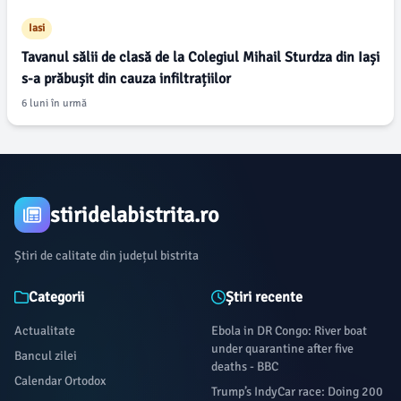
Iasi
Tavanul sălii de clasă de la Colegiul Mihail Sturdza din Iași
s-a prăbușit din cauza infiltrațiilor
6 luni în urmă
stiridelabistrita.ro
Știri de calitate din județul bistrita
Categorii
Știri recente
Actualitate
Ebola in DR Congo: River boat
under quarantine after five
Bancul zilei
deaths - BBC
Calendar Ortodox
Trump’s IndyCar race: Doing 200