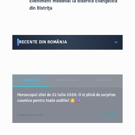
Eveniment medieval la Biserica Evangelică
din Bistrița
RECENTE DIN ROMÂNIA
HOROSCOP
BANCUL ZILEI
ȘTIAȚI CĂ?
Horoscopul zilei de 22 iulie 2026: O zi plină de surprize
cosmice pentru toate zodiile! 🌟🔮
VEZI TOT
2 săptămâni în urmă