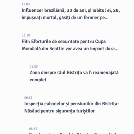
12:00
Influencer braziliană, 30 de ani, și iubitul ei, 28,
împușcați mortal, găsiți de un fermier pe
marginea drumului
11:30
FBI: Eforturile de securitate pentru Cupa
Mondială din Seattle vor avea un impact durabil
asupra orașului
09:33
Zona dinspre râul Bistrița va fi reamenajată
complet
09:33
Inspecția cabanelor și pensiunilor din Bistrița-
Năsăud pentru siguranța turiștilor
08:33