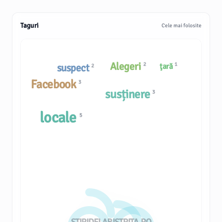
Taguri
Cele mai folosite
Alegeri
2
1
suspect
ţară
2
Facebook
3
susținere
3
locale
5