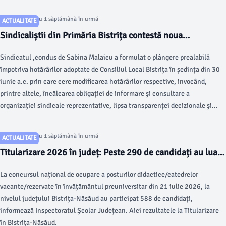
Articol postat cu 1 săptămână în urmă
ACTUALITATE
Sindicaliștii din Primăria Bistrița contestă noua
organigramă a instituției
Sindicatul ,condus de Sabina Malaicu a formulat o plângere prealabilă
împotriva hotărârilor adoptate de Consiliul Local Bistrița în ședința din 30
iunie a.c. prin care cere modificarea hotărârilor respective, invocând,
printre altele, încălcarea obligației de informare și consultare a
organizației sindicale reprezentative, lipsa transparenței decizionale și
probleme legate de numărul funcțiilor de conducere.
Articol postat cu 1 săptămână în urmă
ACTUALITATE
Titularizare 2026 în județ: Peste 290 de candidați au luat
minim 7. O notă de 10
La concursul național de ocupare a posturilor didactice/catedrelor
vacante/rezervate în învățământul preuniversitar din 21 iulie 2026, la
nivelul județului Bistrița-Năsăud au participat 588 de candidați,
informează Inspectoratul Școlar Județean. Aici rezultatele la Titularizare
în Bistrița-Năsăud.