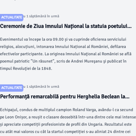
Articol postat cu 1 săptămână în urmă
ACTUALITATE
Ceremonie de Ziua Imnului Național la statuia poetului
Andrei Mureșanu
Evenimentul va începe la ora 09.00 și va cuprinde oficierea serviciului
religios, alocuțiuni, intonarea Imnului Național al României, defilarea
efectivelor participante. La originea Imnului Naţional al României se află
poemul patriotic ”Un răsunet”, scris de Andrei Mureşanu şi publicat în
timpul Revoluţiei de la 1848.
Articol postat cu 1 săptămână în urmă
ACTUALITATE
Performanță remarcabilă pentru Herghelia Beclean la
Derbiul Ungariei la atelaje
Echipajul, condus de multiplul campion Roland Varga, avându-l ca secund
pe Leon Onișor, a reușit o clasare deosebită într-una dintre cele mai intense
și apreciate competiții profesioniste de profil din Ungaria. Rezultatul este
cu atât mai valoros cu cât la startul competiției s-au aliniat 24 dintre cei