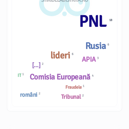
STIRIDELABISTRITA.RO
PNL
18
Rusia
6
lideri
6
APIA
3
[…]
2
1
Comisia Europeană
IT
4
1
Fraudele
români
2
Tribunal
2