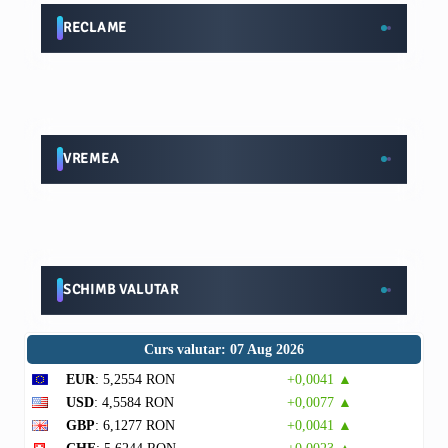
RECLAME
VREMEA
SCHIMB VALUTAR
Curs valutar: 07 Aug 2026
EUR
: 5,2554 RON
+0,0041 ▲
USD
: 4,5584 RON
+0,0077 ▲
GBP
: 6,1277 RON
+0,0041 ▲