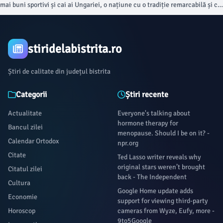
mai buni sportivi și cai ai Ungariei, o națiune cu o tradiție remarcabilă și cu
rezultate de excepție la nivel mondial în disciplina complexă a sportului de
atelaje.
stiridelabistrita.ro
Știri de calitate din județul bistrita
Categorii
Știri recente
Actualitate
Everyone's talking about
hormone therapy for
Bancul zilei
menopause. Should I be on it? -
Calendar Ortodox
npr.org
Citate
Ted Lasso writer reveals why
original stars weren’t brought
Citatul zilei
back - The Independent
Cultura
Google Home update adds
Economie
support for viewing third-party
Horoscop
cameras from Wyze, Eufy, more -
9to5Google