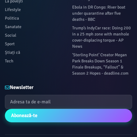
La povești
Ebola in DR Congo: River boat
Lifestyle
under quarantine after five
Politica
deaths - BBC
Sanatate
Trump’s IndyCar race: Doing 200
in a 25 mph zone with manhole
Social
cover-displacing torque - AP
Sport
News
Știați că
‘Sterling Point’ Creator Megan
Tech
Park Breaks Down Season 1
Finale Breakups, “Fallout” &
Season 2 Hopes - deadline.com
Newsletter
Abonează-te