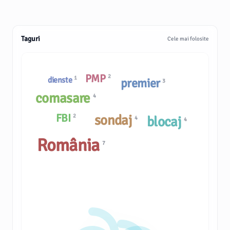
Taguri
Cele mai folosite
PMP
2
1
dienste
premier
3
comasare
4
FBI
sondaj
2
blocaj
4
4
România
7