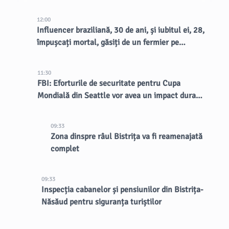
12:00
Influencer braziliană, 30 de ani, și iubitul ei, 28,
împușcați mortal, găsiți de un fermier pe
marginea drumului
11:30
FBI: Eforturile de securitate pentru Cupa
Mondială din Seattle vor avea un impact durabil
asupra orașului
09:33
Zona dinspre râul Bistrița va fi reamenajată
complet
09:33
Inspecția cabanelor și pensiunilor din Bistrița-
Năsăud pentru siguranța turiștilor