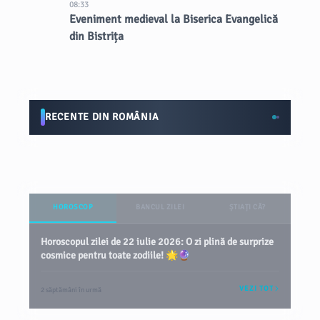
08:33
Eveniment medieval la Biserica Evangelică
din Bistrița
RECENTE DIN ROMÂNIA
HOROSCOP
BANCUL ZILEI
ȘTIAȚI CĂ?
Horoscopul zilei de 22 iulie 2026: O zi plină de surprize
cosmice pentru toate zodiile! 🌟🔮
VEZI TOT
2 săptămâni în urmă