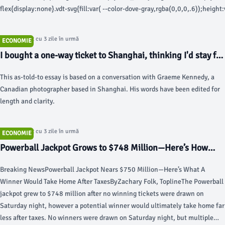
flex{display:none}.vdt-svg{fill:var( --color-dove-gray,rgba(0,0,0,.6));height
twentyfour,24px);width:var(--spacer-twentyfour,24px)} (function() { let v
vdHide, flagCaption = false, vdToggle = document.getElementById('videoDeta
Articol postat cu 3 zile în urmă
ECONOMIE
= ga_data.route.sectionName || ga_data.route.ssts.split('/'), subsection =
I bought a one-way ticket to Shanghai, thinking I'd stay for
ga_data.route.ssts.split('/'); vdToggle.addEventListener('click', ()=> { // qu
a year. 12 years later, it feels like home. - Business Insider
user click if (!vdContainer) { vdContainer = document.getElementById('vide
This as-told-to essay is based on a conversation with Graeme Kennedy, a
vdShow = document.getElementById('vdt_show'), vdHide =
Canadian photographer based in Shanghai. His words have been edited for
document.getElementById('vdt_hide'); } vdContainer.hidden = !(vdContainer
length and clarity.
show/hide elements if (vdContainer.hidden) { vdShow.hidden = false; vdHide
{ if (!flagCaption) { flagCaption = true; fireCaptionAnalytics() } vdShow.hid
vdHide.hidden = false; } }); function fireCaptionAnalytics () { let analytics =
Articol postat cu 3 zile în urmă
ECONOMIE
document.getElementById("pageAnalytics"); try { if (analytics) {
Powerball Jackpot Grows to $748 Million—Here’s How
analytics.fireEvent(`${ga_data.route.basePageType}|${section}|${subsecti
Much A Winner Could Take Home After Taxes - Forbes
} else { if (window.newrelic) window.newrelic.noticeError('page analytics ta
Breaking NewsPowerball Jackpot Nears $750 Million—Here’s What A
catch (e) { if (window.newrelic) window.newrelic.noticeError(e); } } }()); I v
Winner Would Take Home After TaxesByZachary Folk, ToplineThe Powerball
Arizona Buc-ee's. Here's what I learned.Does Buc-ee's live up to the hype?
jackpot grew to $748 million after no winning tickets were drawn on
Saturday night, however a potential winner would ultimately take home far
less after taxes. No winners were drawn on Saturday night, but multiple