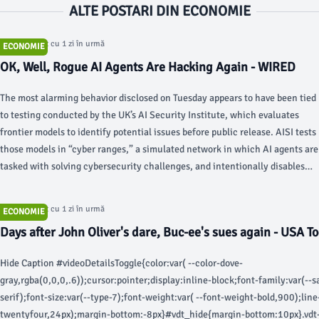
ALTE POSTARI DIN ECONOMIE
Articol postat cu 1 zi în urmă
ECONOMIE
OK, Well, Rogue AI Agents Are Hacking Again - WIRED
The most alarming behavior disclosed on Tuesday appears to have been tied
to testing conducted by the UK’s AI Security Institute, which evaluates
frontier models to identify potential issues before public release. AISI tests
those models in “cyber ranges,” a simulated network in which AI agents are
tasked with solving cybersecurity challenges, and intentionally disables
some safety features, including cybersecurity guardrails.
Articol postat cu 1 zi în urmă
ECONOMIE
Days after John Oliver's dare, Buc-ee's sues again - USA T
Hide Caption #videoDetailsToggle{color:var( --color-dove-
gray,rgba(0,0,0,.6));cursor:pointer;display:inline-block;font-family:var(--s
serif);font-size:var(--type-7);font-weight:var( --font-weight-bold,900);lin
twentyfour,24px);margin-bottom:-8px}#vdt_hide{margin-bottom:10px}.vdt