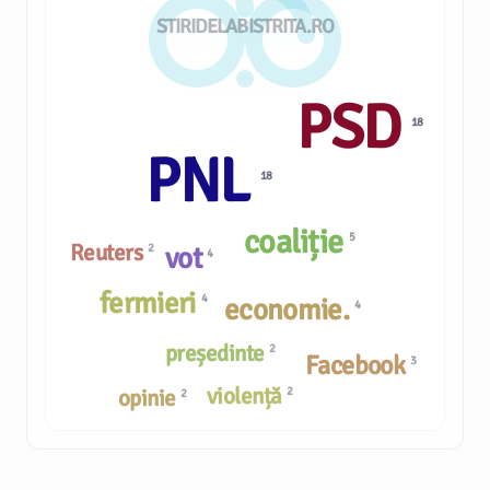
STIRIDELABISTRITA.RO
PSD
18
PNL
18
coaliție
5
Reuters
2
vot
4
fermieri
4
economie.
4
președinte
2
Facebook
3
violență
opinie
2
2