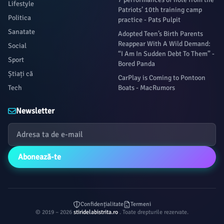
Lifestyle
Patriots’ 10th training camp
Politica
practice - Pats Pulpit
Sanatate
Adopted Teen’s Birth Parents
Reappear With A Wild Demand:
Social
“I Am In Sudden Debt To Them” -
Sport
Bored Panda
Știați că
CarPlay is Coming to Pontoon
Tech
Boats - MacRumors
Newsletter
Abonează-te
Confidențialitate
Termeni
© 2019 – 2026
stiridelabistrita.ro
. Toate drepturile rezervate.