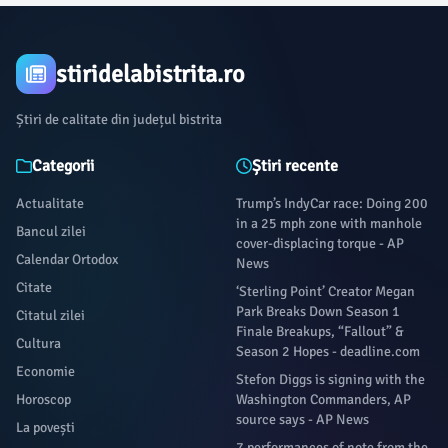
people won prizes of at least $1 million.MediaNews Group via Getty
ImagesKey FactsNo tickets matched all five numbers drawn on Saturday
night (6, 17, 27, 48, 50 and Powerball number 5), so the jackpot grew
stiridelabistrita.ro
again, to an estimated $748 million for the next drawing.
Știri de calitate din județul bistrita
Categorii
Știri recente
Actualitate
Trump’s IndyCar race: Doing 200
in a 25 mph zone with manhole
Bancul zilei
cover-displacing torque - AP
Calendar Ortodox
News
Citate
‘Sterling Point’ Creator Megan
Park Breaks Down Season 1
Citatul zilei
Finale Breakups, “Fallout” &
Cultura
Season 2 Hopes - deadline.com
Economie
Stefon Diggs is signing with the
Horoscop
Washington Commanders, AP
source says - AP News
La povești
7 performances of note from the