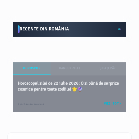
RECENTE DIN ROMÂNIA
HOROSCOP
BANCUL ZILEI
ȘTIAȚI CĂ?
Horoscopul zilei de 22 iulie 2026: O zi plină de surprize
cosmice pentru toate zodiile! 🌟🔮
VEZI TOT
2 săptămâni în urmă