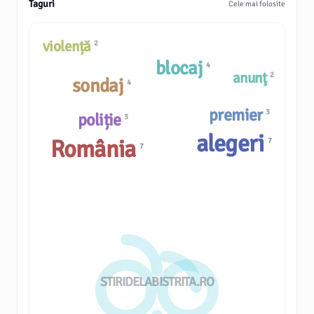
Taguri
Cele mai folosite
violență
2
blocaj
4
anunţ
2
sondaj
4
premier
3
poliție
3
alegeri
România
7
7
STIRIDELABISTRITA.RO