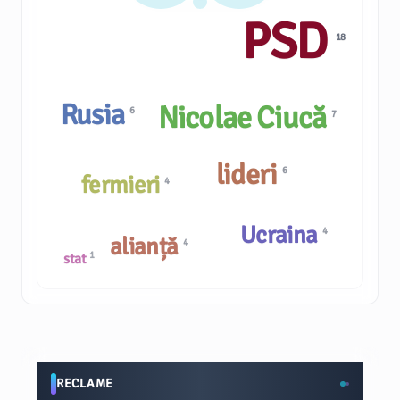
PSD
18
Rusia
Nicolae Ciucă
6
7
lideri
6
fermieri
4
Ucraina
4
alianță
4
1
stat
RECLAME