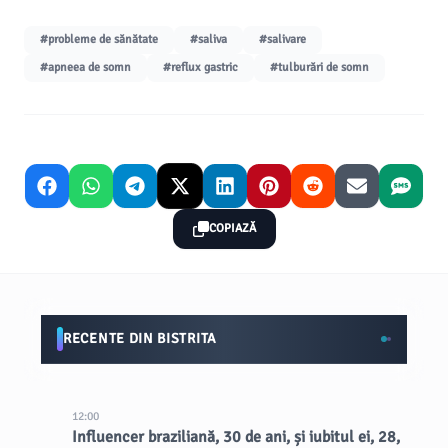
#probleme de sănătate
#saliva
#salivare
#apneea de somn
#reflux gastric
#tulburări de somn
COPIAZĂ
RECENTE DIN BISTRITA
12:00
Influencer braziliană, 30 de ani, și iubitul ei, 28,