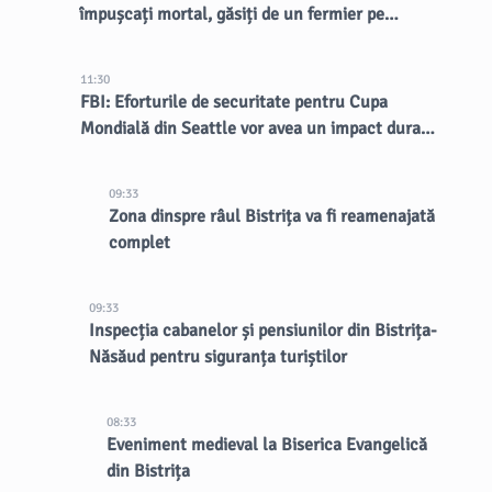
împușcați mortal, găsiți de un fermier pe
marginea drumului
11:30
FBI: Eforturile de securitate pentru Cupa
Mondială din Seattle vor avea un impact durabil
asupra orașului
09:33
Zona dinspre râul Bistrița va fi reamenajată
complet
09:33
Inspecția cabanelor și pensiunilor din Bistrița-
Năsăud pentru siguranța turiștilor
08:33
Eveniment medieval la Biserica Evangelică
din Bistrița