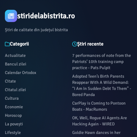
stiridelabistrita.ro
Știri de calitate din județul bistrita
Categorii
Știri recente
Actualitate
7 performances of note from the
Patriots’ 10th training camp
Bancul zilei
practice - Pats Pulpit
Calendar Ortodox
Adopted Teen’s Birth Parents
Citate
Reappear With A Wild Demand:
“I Am In Sudden Debt To Them” -
Citatul zilei
Bored Panda
Cultura
CarPlay is Coming to Pontoon
Economie
Boats - MacRumors
Horoscop
OK, Well, Rogue AI Agents Are
La povești
Hacking Again - WIRED
Lifestyle
Goldie Hawn dances in her