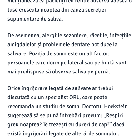
menționează că pacienții cu reflux observă adesea o
tuse crescută noaptea din cauza secreției
suplimentare de salivă.
De asemenea, alergiile sezoniere, răcelile, infecțiile
amigdalelor și problemele dentare pot duce la
salivare. Poziția de somn este un alt factor;
persoanele care dorm pe lateral sau pe burtă sunt
mai predispuse să observe saliva pe pernă.
Orice îngrijorare legată de salivare ar trebui
discutată cu un specialist ORL, care poate
recomanda un studiu de somn. Doctorul Hockstein
sugerează să se pună întrebări precum: „Respiri
greu noaptea? Te trezești cu dureri de cap?” dacă
există îngrijorări legate de alterările somnului.