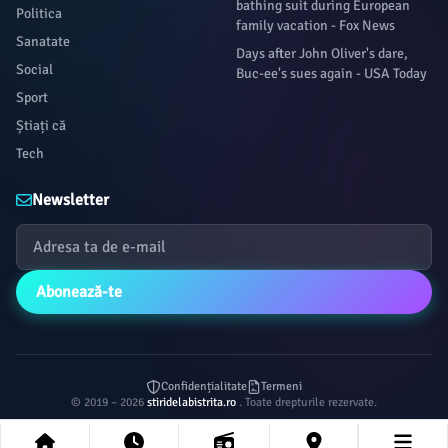
bathing suit during European
Politica
family vacation - Fox News
Sanatate
Days after John Oliver's dare,
Social
Buc-ee's sues again - USA Today
Sport
Știați că
Tech
Newsletter
Abonează-te
Confidențialitate
Termeni
© 2019 – 2026
stiridelabistrita.ro
. Toate drepturile rezervate.