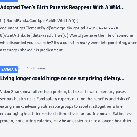
Adopted Teen’s Birth Parents Reappear With A Wild
Demand: “I Am In Sudden Debt To Them” - Bored Panda
if (!BoredPanda.Config.isMobileWidthAD) {
document.getElementById('adverge-div-gpt-ad-1491844427478-
8')?.setAttribute('data-aaad', 'true'); } Would you save the life of someone
who discarded you as a baby? It’s a question many were left pondering, after
a teenager shared his predicament.
Articol postat cu 1 zi în urmă
SANATATE
Living longer could hinge on one surprising dietary
change, study review suggests - Fox News
Video Shark meat offers lean protein, but experts warn mercury poses
serious health risks Food safety experts outline the benefits and risks of
eating shark, advising vulnerable groups to avoid it altogether while
encouraging healthier seafood alternatives for routine meals. Eating less
protein, not cutting calories, may be an easier path to a longer, healthier
life for sedentary adults, according to a new scientific review.