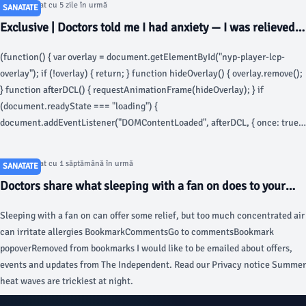
Articol postat cu 5 zile în urmă
SANATATE
Exclusive | Doctors told me I had anxiety — I was relieved
to finally get diagnosed with a brain tumor - New York Post
(function() { var overlay = document.getElementById("nyp-player-lcp-
overlay"); if (!overlay) { return; } function hideOverlay() { overlay.remove();
} function afterDCL() { requestAnimationFrame(hideOverlay); } if
(document.readyState === "loading") {
document.addEventListener("DOMContentLoaded", afterDCL, { once: true
}); } else { afterDCL(); } })(); See more of our coverage in your search
results. Add The New York Post on Google When Lea Marie was in college,
Articol postat cu 1 săptămână în urmă
SANATATE
she started fainting.
Doctors share what sleeping with a fan on does to your
body and health - The Independent
Sleeping with a fan on can offer some relief, but too much concentrated air
can irritate allergies BookmarkCommentsGo to commentsBookmark
popoverRemoved from bookmarks I would like to be emailed about offers,
events and updates from The Independent. Read our Privacy notice Summer
heat waves are trickiest at night.