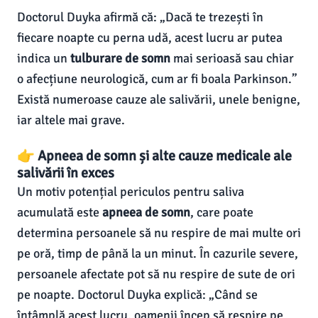
Doctorul Duyka afirmă că: „Dacă te trezești în
fiecare noapte cu perna udă, acest lucru ar putea
indica un
tulburare de somn
mai serioasă sau chiar
o afecțiune neurologică, cum ar fi boala Parkinson.”
Există numeroase cauze ale salivării, unele benigne,
iar altele mai grave.
👉 Apneea de somn și alte cauze medicale ale
salivării în exces
Un motiv potențial periculos pentru saliva
acumulată este
apneea de somn
, care poate
determina persoanele să nu respire de mai multe ori
pe oră, timp de până la un minut. În cazurile severe,
persoanele afectate pot să nu respire de sute de ori
pe noapte. Doctorul Duyka explică: „Când se
întâmplă acest lucru, oamenii încep să respire pe