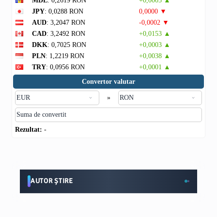
MDL
: 0,2619 RON
+0,0005 ▲
JPY
: 0,0288 RON
0,0000 ▼
AUD
: 3,2047 RON
-0,0002 ▼
CAD
: 3,2492 RON
+0,0153 ▲
DKK
: 0,7025 RON
+0,0003 ▲
PLN
: 1,2219 RON
+0,0038 ▲
TRY
: 0,0956 RON
+0,0001 ▲
Convertor valutar
»
Rezultat:
-
AUTOR ȘTIRE