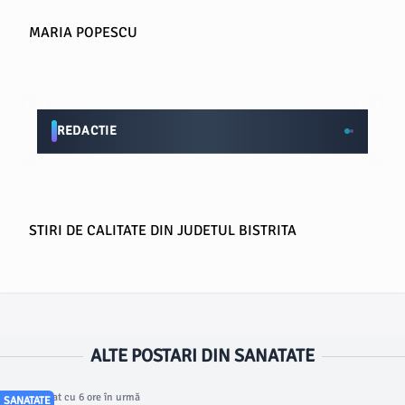
MARIA POPESCU
REDACTIE
STIRI DE CALITATE DIN JUDETUL BISTRITA
ALTE POSTARI DIN SANATATE
Articol postat cu 6 ore în urmă
SANATATE