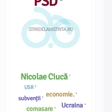
PSD
STIRIDELABISTRITA.RO
Nicolae Ciucă
7
USR
2
economie.
4
subvenții
3
Ucraina
4
comasare
4