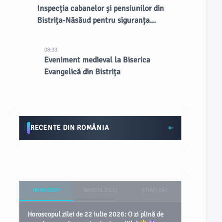
Inspecția cabanelor și pensiunilor din
Bistrița-Năsăud pentru siguranța
turiștilor
08:33
Eveniment medieval la Biserica
Evangelică din Bistrița
RECENTE DIN ROMÂNIA
HOROSCOP
BANCUL ZILEI
ȘTIAȚI CĂ?
Horoscopul zilei de 22 iulie 2026: O zi plină de