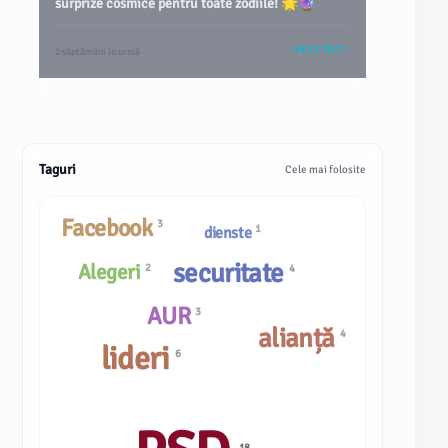
surprize cosmice pentru toate zodiile! 🌟🔮
VEZI TOT
2 săptămâni în urmă
Taguri
Cele mai folosite
Facebook
3
1
dienste
securitate
Alegeri
2
4
AUR
3
alianță
4
lideri
6
18