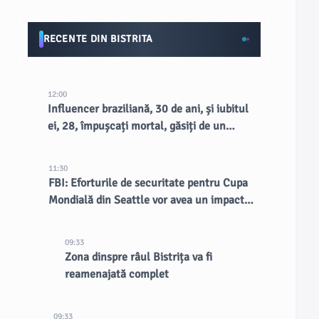
RECENTE DIN BISTRITA
12:00
Influencer braziliană, 30 de ani, și iubitul
ei, 28, împușcați mortal, găsiți de un
fermier pe marginea drumului
11:30
FBI: Eforturile de securitate pentru Cupa
Mondială din Seattle vor avea un impact
durabil asupra orașului
09:33
Zona dinspre râul Bistrița va fi
reamenajată complet
09:33