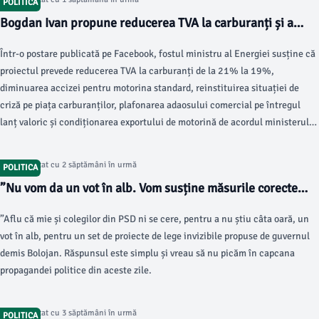
POLITICA
Bogdan Ivan propune reducerea TVA la carburanți și a
accizei la motorina standard
Într-o postare publicată pe Facebook, fostul ministru al Energiei susține că
proiectul prevede reducerea TVA la carburanți de la 21% la 19%,
diminuarea accizei pentru motorina standard, reinstituirea situației de
criză pe piața carburanților, plafonarea adaosului comercial pe întregul
lanț valoric și condiționarea exportului de motorină de acordul ministerului
de resort. ”TVA redus la combustibili și acciză redusă la motorină standard.
Articol postat cu 2 săptămâni în urmă
POLITICA
”Nu vom da un vot în alb. Vom susține măsurile corecte
pentru oameni”
”Aflu că mie și colegilor din PSD ni se cere, pentru a nu știu câta oară, un
vot în alb, pentru un set de proiecte de lege invizibile propuse de guvernul
demis Bolojan. Răspunsul este simplu și vreau să nu picăm în capcana
propagandei politice din aceste zile.
Articol postat cu 3 săptămâni în urmă
POLITICA