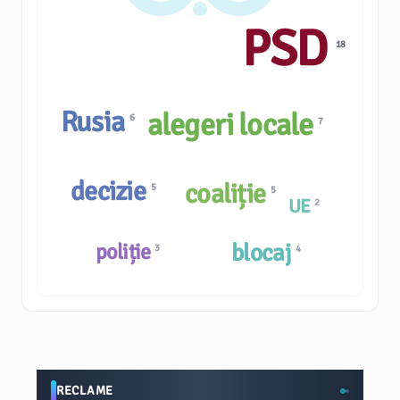
PSD
18
Rusia
alegeri locale
6
7
decizie
coaliție
5
5
UE
2
poliție
blocaj
3
4
RECLAME