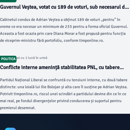
Guvernul Veștea, votat cu 189 de voturi, sub necesarul de
233
Cabinetul condus de Adrian Veștea a obținut 189 de voturi „pentru” în
vreme ce era necesar un minimum de 233 pentru a forma oficial Guvernul.
Aceasta a fost ocazia prin care Diana Morar a fost propusă pentru funcția
de viceprim-ministru fără portofoliu, conform timponline.ro.
Articol postat cu 1 lună în urmă
POLITICA
Conflicte interne amenință stabilitatea PNL, cu tabere
opuse în luptă
Partidul Național Liberal se confruntă cu tensiuni interne, cu două tabere
distincte: una loială lui Ilie Bolojan și alta care îl susține pe Adrian Veștea.
Potrivit timponline.ro, riscul unei scindări a partidului devine din ce în ce
mai real, pe fondul divergențelor privind conducerea și suportul pentru
premierul desemnat.