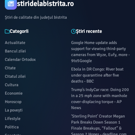
stiridelabistrita.ro
Știri de calitate din județul bistrita
Categorii
Știri recente
Actualitate
Google Home update adds
support for viewing third-party
Bancul zilei
cameras from Wyze, Eufy, more -
Calendar Ortodox
9to5Google
Citate
Ebola in DR Congo: River boat
under quarantine after five
Citatul zilei
deaths - BBC
Cultura
Trump’s IndyCar race: Doing 200
Economie
in a 25 mph zone with manhole
Horoscop
cover-displacing torque - AP
News
La povești
‘Sterling Point’ Creator Megan
Lifestyle
Park Breaks Down Season 1
Politica
Finale Breakups, “Fallout” &
Season 2 Hopes - deadline.com