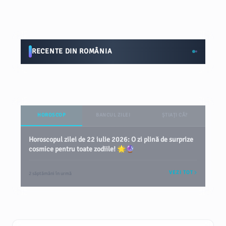
RECENTE DIN ROMÂNIA
HOROSCOP
BANCUL ZILEI
ȘTIAȚI CĂ?
Horoscopul zilei de 22 iulie 2026: O zi plină de surprize
cosmice pentru toate zodiile! 🌟🔮
VEZI TOT
2 săptămâni în urmă