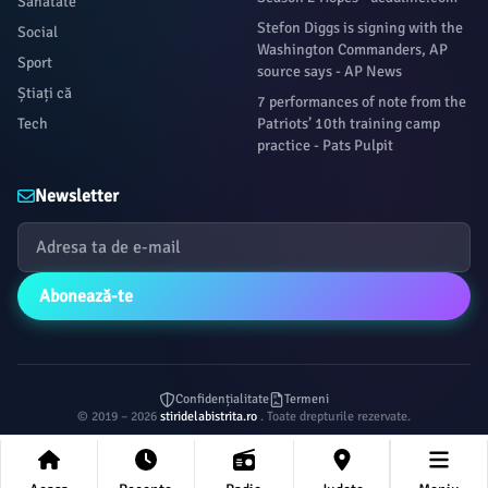
Sanatate
Stefon Diggs is signing with the
Social
Washington Commanders, AP
Sport
source says - AP News
Știați că
7 performances of note from the
Tech
Patriots’ 10th training camp
practice - Pats Pulpit
Newsletter
Abonează-te
Confidențialitate
Termeni
© 2019 – 2026
stiridelabistrita.ro
. Toate drepturile rezervate.