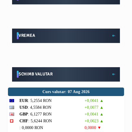
VREMEA
SCHIMB VALUTAR
Curs valutar: 07 Aug 2026
EUR
: 5,2554 RON
+0,0041 ▲
USD
: 4,5584 RON
+0,0077 ▲
GBP
: 6,1277 RON
+0,0041 ▲
CHF
: 5,6244 RON
+0,0023 ▲
: 0,0000 RON
0,0000 ▼