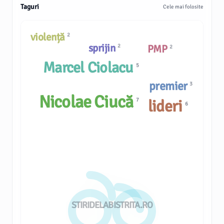
Taguri
Cele mai folosite
violență
2
sprijin
2
PMP
2
Marcel Ciolacu
5
premier
3
Nicolae Ciucă
7
lideri
6
STIRIDELABISTRITA.RO