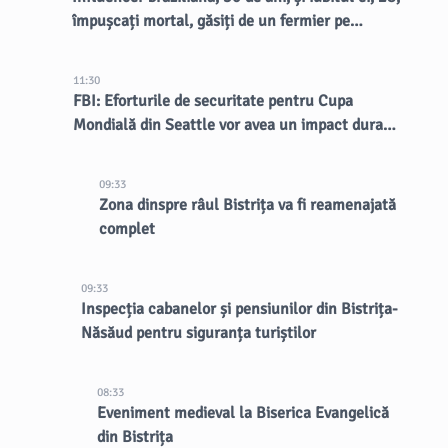
împușcați mortal, găsiți de un fermier pe
marginea drumului
11:30
FBI: Eforturile de securitate pentru Cupa
Mondială din Seattle vor avea un impact durabil
asupra orașului
09:33
Zona dinspre râul Bistrița va fi reamenajată
complet
09:33
Inspecția cabanelor și pensiunilor din Bistrița-
Năsăud pentru siguranța turiștilor
08:33
Eveniment medieval la Biserica Evangelică
din Bistrița