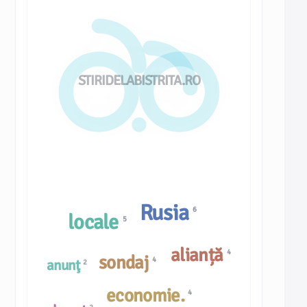
STIRIDELABISTRITA.RO
Rusia
6
locale
5
alianță
4
sondaj
4
anunţ
2
economie.
4