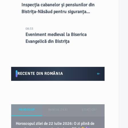
Inspecția cabanelor și pensiunilor din
Bistrița-Năsăud pentru siguranța
turiștilor
08:33
Eveniment medieval la Biserica
Evangelică din Bistrița
RECENTE DIN ROMÂNIA
HOROSCOP
BANCUL ZILEI
ȘTIAȚI CĂ?
Horoscopul zilei de 22 iulie 2026: O zi plină de