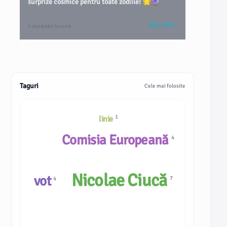
surprize cosmice pentru toate zodiile! 🌟🔮
VEZI TOT
2 săptămâni în urmă
Taguri
Cele mai folosite
1
linie
Comisia Europeană
4
Nicolae Ciucă
vot
7
4