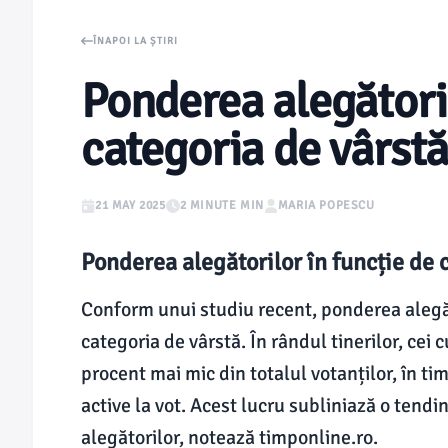
ÎNAPOI LA ȘTIRI
Ponderea alegătoril
categoria de vârstă
21 MAY 2025
2 MINUTE MIN
MARIA POPESCU
Ponderea alegătorilor în funcție de 
Conform unui studiu recent, ponderea alegăt
categoria de vârstă. În rândul tinerilor, cei 
procent mai mic din totalul votanților, în ti
active la vot. Acest lucru subliniază o ten
alegătorilor, notează timponline.ro.