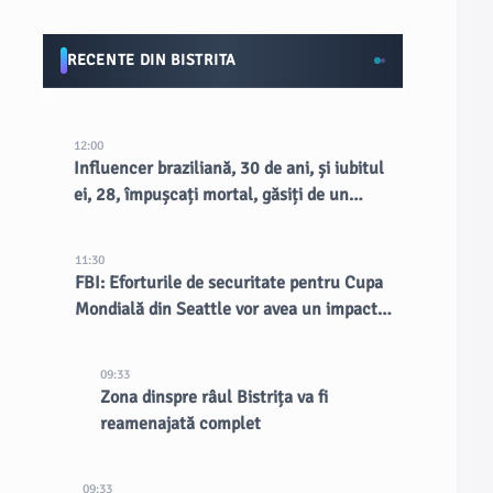
RECENTE DIN BISTRITA
12:00
Influencer braziliană, 30 de ani, și iubitul
ei, 28, împușcați mortal, găsiți de un
fermier pe marginea drumului
11:30
FBI: Eforturile de securitate pentru Cupa
Mondială din Seattle vor avea un impact
durabil asupra orașului
09:33
Zona dinspre râul Bistrița va fi
reamenajată complet
09:33